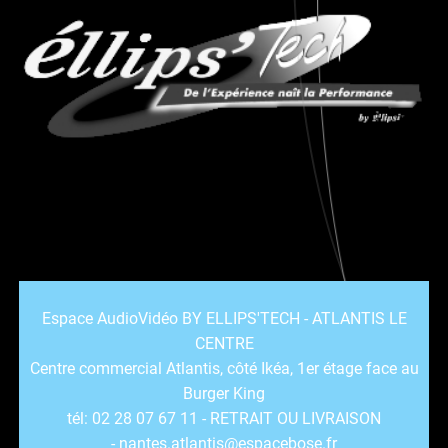
Espace AudioVidéo BY ELLIPS'TECH - ATLANTIS LE
CENTRE
Centre commercial Atlantis, côté Ikéa, 1er étage face au
Burger King
tél: 02 28 07 67 11 - RETRAIT OU LIVRAISON
- nantes.atlantis@espacebose.fr