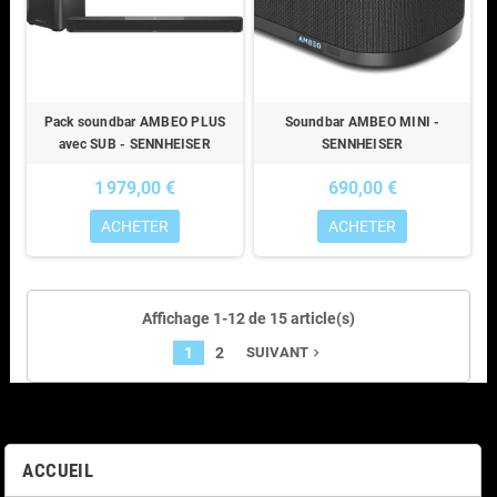
Pack soundbar AMBEO PLUS
Soundbar AMBEO MINI -
avec SUB - SENNHEISER
SENNHEISER
1 979,00 €
690,00 €
ACHETER
ACHETER
Affichage 1-12 de 15 article(s)
1
2
SUIVANT
navigate_next
ACCUEIL