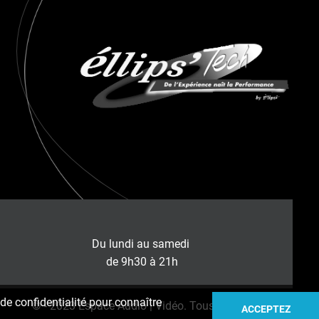
Du lundi au samedi
de 9h30 à 21h
de confidentialité pour connaître
© - 2023 Espace Audio | Vidéo. Tous droits réservés.
ACCEPTEZ