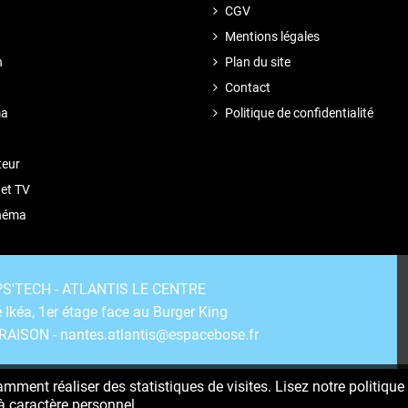
CGV
Mentions légales
n
Plan du site
Contact
ma
Politique de confidentialité
teur
 et TV
inéma
IPS'TECH - ATLANTIS LE CENTRE
 Ikéa, 1er étage face au Burger King
VRAISON - nantes.atlantis@espacebose.fr
mment réaliser des statistiques de visites. Lisez notre politique 
à caractère personnel.