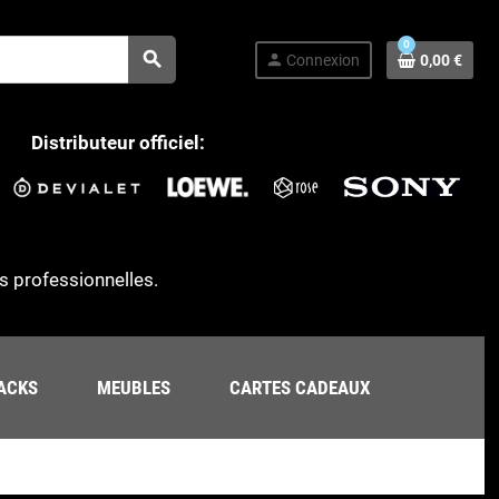
0
search
person
Connexion
0,00 €
Distributeur officiel:
s professionnelles.
ACKS
MEUBLES
CARTES CADEAUX