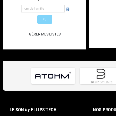
search
GÉRER MES LISTES
LE SON
by
ELLIPS'TECH
NOS PRODU