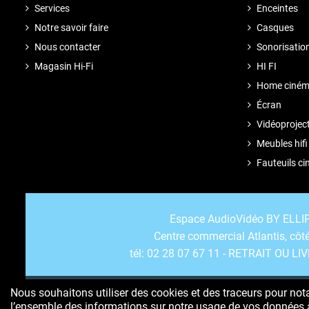
Services
Enceintes
Notre savoir faire
Casques
Nous contacter
Sonorisatio
Magasin Hi-Fi
HI FI
Home ciné
Écran
Vidéoprojec
Meubles hifi
Fauteuils c
Espace AudioVidéo BY ELL
Centre commercial Atlantis, côté
tél: 02 28 07 67 11 - RETRAIT OU LI
Nous souhaitons utiliser des cookies et des traceurs pour nota
l’ensemble des informations sur notre usage de vos données 