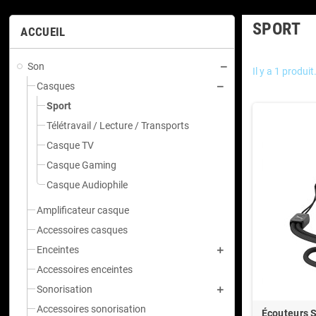
SPORT
ACCUEIL
Son
Il y a 1 produit
Casques
Sport
Télétravail / Lecture / Transports
Casque TV
Casque Gaming
Casque Audiophile
Amplificateur casque
Accessoires casques
Enceintes
Accessoires enceintes
Sonorisation
Accessoires sonorisation
Écouteurs S