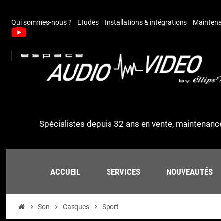
Qui sommes-nous ?
Etudes
Installations & intégrations
Maintena
Spécialistes depuis 32 ans en vente, maintenance
ACCUEIL
SERVICES
NOUVEAUTÉS
chevron_right
Son
chevron_right
Casques
chevron_right
Sport